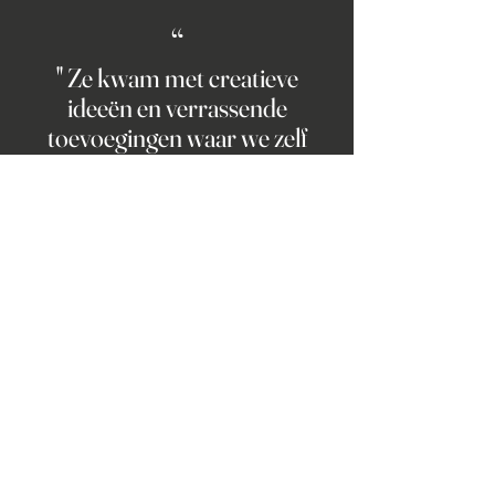
“
" Ze kwam met creatieve
ideeën en verrassende
toevoegingen waar we zelf
nooit aan gedacht zouden
hebben."
- Monique
 Mae Design op Instagram