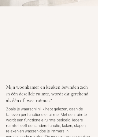
Besproken onderwerpen:
✓ functionele ruimtes
✓
duur traject
✓
startdatum
✓
verschillende interieurstijlen
✓
verschillende soorten woningen
✓
budget ontwerp
✓
jullie huidige meubilair
✓
het moment van contact opnemen
✓
de samenspraak van het ontwerp
Mijn woonkamer en keuken bevinden zich
in één dezelfde ruimte, wordt dit gerekend
als één of twee ruimtes?
Zoals je waarschijnlijk hebt gelezen, gaan de
tarieven per functionele ruimte. Met een ruimte
wordt een functionele ruimte bedoeld. Iedere
ruimte heeft een andere functie; koken, slapen,
relaxen en wassen doe je immers in
verschillende ruimtes. De woonkamer en keuken