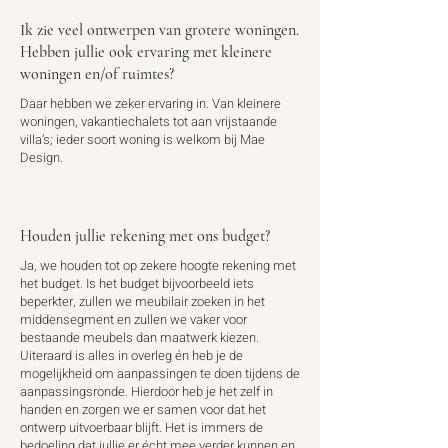
Ik zie veel ontwerpen van grotere woningen.
Hebben jullie ook ervaring met kleinere
woningen en/of ruimtes?
Daar hebben we zeker ervaring in. Van kleinere
woningen, vakantiechalets tot aan vrijstaande
villa’s; ieder soort woning is welkom bij Mae
Design.
Houden jullie rekening met ons budget?
Ja, we houden tot op zekere hoogte rekening met
het budget. Is het budget bijvoorbeeld iets
beperkter, zullen we meubilair zoeken in het
middensegment en zullen we vaker voor
bestaande meubels dan maatwerk kiezen.
Uiteraard is alles in overleg én heb je de
mogelijkheid om aanpassingen te doen tijdens de
aanpassingsronde. Hierdoor heb je het zelf in
handen en zorgen we er samen voor dat het
ontwerp uitvoerbaar blijft. Het is immers de
bedoeling dat jullie er écht mee verder kunnen en