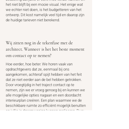
het niet blijft bij een mooie visual. Het enige wat
we echter niet doen, is het budgetteren van het
ontwerp. Dit kost namelijk veel tijd en daarop zijn
de huidige tarieven niet berekend.
Wij zitten nog in de tekenfase met de
architect. Wanneer is het het beste moment
om contact op te nemen?
Hoe eerder, hoe beter. We horen vaak van
opdrachtgevers dat ze, eenmaal bij ons
aangekomen, achteraf spijt hebben van het feit
dat ze niet eerder aan de bel hebben getrokken.
Door vroegtijdig in het traject contact op te
nemen, zijn we er vroeg genoeg bij en kunnen we
alle mogelijke opties nagaan en een doordacht
interieurplan creëren. Een plan waarmee we de
beschikbare ruimte zo efficiënt mogelijk benutten
en jullie je droomwoning kunnen realiseren. Dus:
zodra jullie een plattegrond hebben waarmee we
aan de slag kunnen, kunnen we starten.