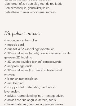
aannemer of zelf aan slag met de realisatie.
Een persoonlijke, gemakkelijke en
betaalbare manier voor interieuradvies.
Dit pakket omvat:
✓
woonwensenformulier
✓
moodboard
✓ drie tot vijf 2D-indelingsvoorstellen
✓
3D-visualisaties (schets)
conceptversie o.b.v. de
gekozen 2D-indeling
✓
3D-animatievideo (schets) conceptversie
✓
aanpassingsronde
✓
3D-visualisaties (fotorealistisch) definitief
ontwerp
✓
kleur- en materiaalplan
✓
meubelplan
✓
shoppinglist materialen, meubels en
leveranciers
✓ advies raambekleding incl. montageadvies
✓ advies over belangrijke details, zoals
schakelmateriaal, deurbeslag, plinten & meer