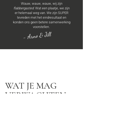
Wauw, wauw, wauw, wij zijn
flabbergasted
. Wat een plaatje, we zijn
er helemaal weg van. We zijn SUPER
tevreden met het eindresultaat en
konden ons geen betere samenwerking
voorstellen.
- Arno & Jill
WAT JE MAG
VERWACHTEN: