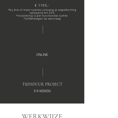
€ 1195
,-
*bij drie of meer ruimtes ontvang je stapelkorting
oplopend tot 25%
*investering is per functionele ruimte
*zolderetages op aanvraag
ONLINE
TIJDSDUUR PROJECT
3
-9
WEKEN
WERKWIJZE