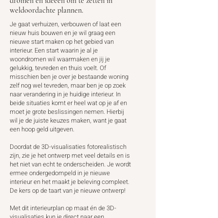
dromen en ideeën om te zetten in
weldoordachte plannen.
Je gaat verhuizen, verbouwen of laat een
nieuw huis bouwen en je wil graag een
nieuwe start maken op het gebied van
interieur. Een start waarin je al je
woondromen wil waarmaken en jij je
gelukkig, tevreden en thuis voelt. Of
misschien ben je over je bestaande woning
zelf nog wel tevreden, maar ben je op zoek
naar verandering in je huidige interieur. In
beide situaties komt er heel wat op je af en
moet je grote beslissingen nemen. Hierbij
wil je de juiste keuzes maken, want je gaat
een hoop geld uitgeven.
Doordat de 3D-visualisaties fotorealistisch
zijn, zie je het ontwerp met veel details en is
het niet van echt te onderscheiden. Je wordt
ermee ondergedompeld in je nieuwe
interieur en het maakt je beleving compleet.
De kers op de taart van je nieuwe ontwerp!
Met dit interieurplan op maat én de 3D-
visualisaties kun je direct naar een