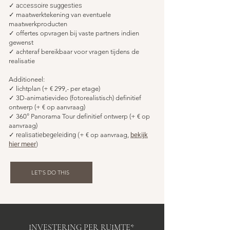
✓ accessoire suggesties
✓
maatwerktekening van eventuele
maatwerkproducten
✓
offertes opvragen bij vaste partners indien
gewenst
✓
achteraf bereikbaar voor vragen tijdens de
realisatie
Additioneel:
✓
lichtplan (
+
€ 299
,- per etage)
✓
3D-animatievideo (f
otorealistisch) definitief
ontwerp (+ € op aanvraag
)
✓
360° Panorama Tour definitief ontwerp (+ € op
aanvraag)
✓ realisatiebegeleiding (
bekijk
+ € op aanvraag,
hier meer
)
LET'S DO THIS
INVESTERING
PER RUIMTE*