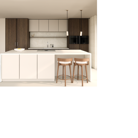
Schijndel, NL
STAAT JOUW PROJECT HIER
BINNENKORT OOK TUSSEN?
KIES JE PAKKET