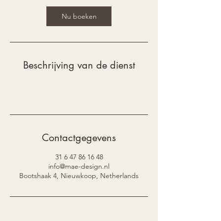
i
n
Nu boeken
.
Beschrijving van de dienst
Contactgegevens
31 6 47 86 16 48
info@mae-design.nl
Bootshaak 4, Nieuwkoop, Netherlands