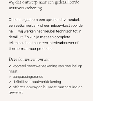
wij dat ontwerp naar een gedetailleerde
maatwerktekening.
Of het nu gaat om een opvallend tv-meubel,
een eetkamerbank of een inbouwkast voor de
hal — wij werken het meubel technisch tot in
detail uit. Zo kun je met een complete
tekening direct naar een interieurbouwer of
timmerman voor productie.
Deze bouwsteen omvat:
✓ voorstel maatwerktekening van meubel op
maat
✓ aanpassingsronde
✓ definitieve maatwerktekening
✓
offertes opvragen bij vaste partners indien
gewenst
Investering
(i.c.m. bouwsteen 1):
€ 99,-