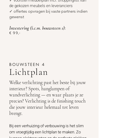
✓ voorstel meubelplan incl. shoppinglist van
de gekozen meubels en leveranciers
✓
offertes opvragen bij vaste partners indien
gewenst
Investering
(i.c.m. bouwsteen 1):
€ 99
,-
BOUWSTEEN 4
Lichtplan
Welke verlichting past het beste bij jouw
interieur? Spots, hanglampen of
wandverlichting — en waar plaats je ze
precies? Verlichting is de finishing touch
die jouw interieur helemaal tot leven
brengt.
Bij een verhuizing of verbouwing is het slim
om vroegtijdig een lichtplan te maken. Zo