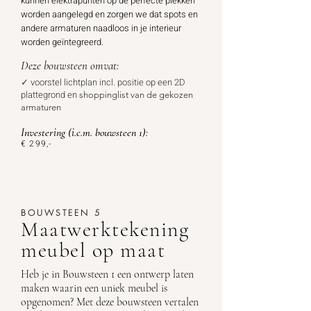
kunnen elektrapunten op de perfecte plekken
worden aangelegd en zorgen we dat spots en
andere armaturen naadloos in je interieur
worden geïntegreerd.
Deze bouwsteen omvat:
✓ voorstel
lichtplan
incl.
positie op een 2D
plattegrond en
shoppinglist van de gekozen
armaturen
Investering
(i.c.m. bouwsteen 1):
€ 299
,-
BOUWSTEEN 5
Maatwerktekening
meubel op maat
Heb je in Bouwsteen 1 een ontwerp laten
maken waarin een uniek meubel is
opgenomen? Met deze bouwsteen vertalen