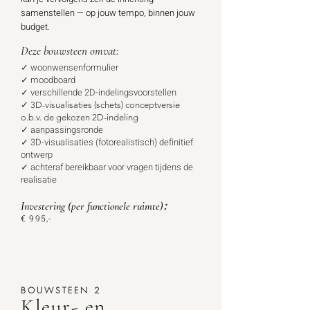
samenstellen
—
op jouw tempo, binnen jouw
budget.
Deze bouwsteen omvat:
✓ woonwensenformulier
✓ moodboard
✓ verschillende 2D-indelingsvoorstellen
✓
3D-visualisaties (schets)
conceptversie
o.b.v. de gekozen 2D-indeling
✓ aanpassingsronde
✓ 3D-visualisaties (fotorealistisch) definitief
ontwerp
✓ achteraf bereikbaar voor vragen tijdens de
realisatie
:
Investering
(per functionele ruimte)
€ 995
,-
BOUWSTEEN 2
Kleur- en