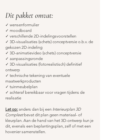
Dit pakket omvat:
✓
wensenformulier
✓
moodboard
✓ verschillende 2D-indelingsvoorstellen
✓
3D-visualisaties (schets)
conceptversie o.b.v. de
gekozen 2D-indeling
✓
3D-animatievideo (schets) conceptversie
✓
aanpassingsronde
✓
3D-visualisaties (fotorealistisch) definitief
ontwerp
✓
technische tekening van eventuele
maatwerkproducten
✓
tuin
meubelplan
✓
achteraf bereikbaar voor vragen tijdens de
realisatie
Let op:
anders dan bij een
Interieurplan 3D
Compleet
bevat dit plan geen materiaal- of
kleurplan. Aan de hand van het 3D-ontwerp kun je
dit, evenals een beplantingsplan, zelf of met een
hovenier samenstellen.