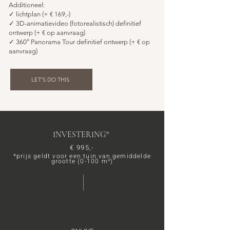
Additioneel:
✓
lichtplan (
+
€ 16
9
,-)
✓
3D-animatievideo (f
otorealistisch) definitief
ontwerp (+ € op aanvraag
)
✓
360° Panorama Tour definitief ontwerp (+ € op
aanvraag)
LET'S DO THIS
INVESTERING
*
€ 9
95,-
*prijs geldt voor een tuin van gemiddelde
grootte (0-100 m²)