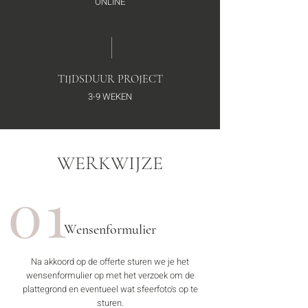
ONLINE
TIJDSDUUR PROJECT
3
-9
WEKEN
WERKWIJZE
01
Wensenformulier
Na akkoord op de offerte sturen we je het
wensenformulier op met het verzoek om de
plattegrond en eventueel wat sfeerfoto's op te
sturen.