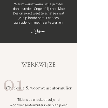
Wauw wauw wauw, wij zijn meer
dan tevreden. Ongelofelijk hoe Mae
Design exact weet te schetsen wat
je in je hoofd hebt. Echt een
aanrader om met haar te werken.
- Yara
WERKWIJZE
01
Checkout & woonwensenformulier
Tijdens de checkout vul je het
woonwensenformulier in en plan je een