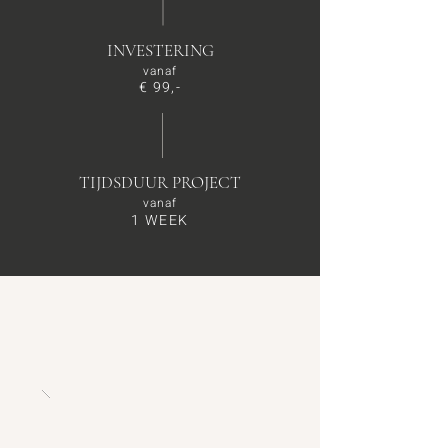
INVESTERING
vanaf
€ 99,-
TIJDSDUUR PROJECT
vanaf
1 WEEK