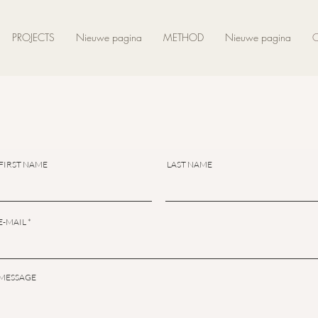
PROJECTS
Nieuwe pagina
METHOD
Nieuwe pagina
FIRST NAME
LAST NAME
LET&#39;S CHAT
E-MAIL
MESSAGE