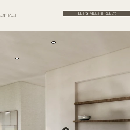
LET'S MEET (FREELY)
CONTACT