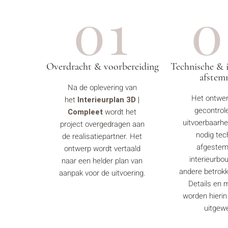
01
0
Overdracht & voorbereiding
Technische & 
afstem
Na de oplevering van
Het ontwer
het
Interieurplan 3D |
gecontrol
Compleet
wordt het
uitvoerbaarhe
project overgedragen aan
nodig tec
de realisatiepartner. Het
afgeste
ontwerp wordt vertaald
interieurbo
naar een helder plan van
andere betrokk
aanpak voor de uitvoering.
Details en 
worden hierin
uitgewe