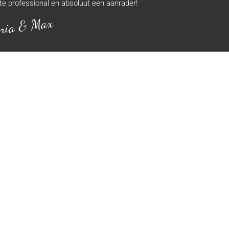
te professional en absoluut een aanrader!
nia & Max