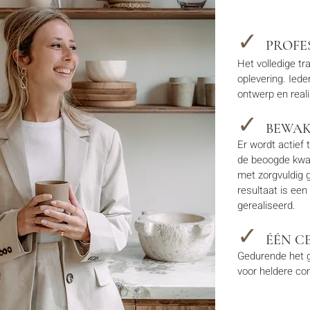
:
✓
PROFE
Het volledige tr
oplevering. Iede
ontwerp en reali
✓
BEWAK
Er wordt actief 
de beoogde kwal
met zorgvuldig 
resultaat is een
gerealiseerd.
✓
ÉÉN C
Gedurende het ge
voor heldere com