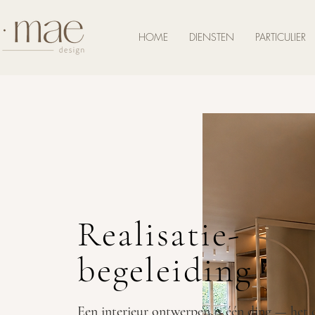
HOME
DIENSTEN
PARTICULIER
Realisatie-
begeleiding
Een interieur ontwerpen is één ding — het 