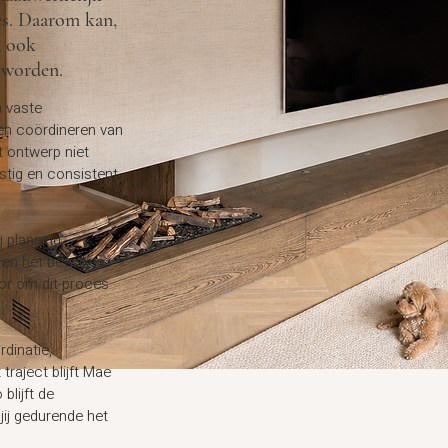
es. Daarom kan,
, ook
d worden.
 vaste
 en coördineren van
t ontwerp niet
stig en consistent
j planning,
 en het bewaken
oor om dit proces
rdinatie,
t traject blijft Mae
blijft de
jij gedurende het