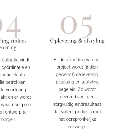
04
05
ding tijdens
Oplevering & afstyling
voering
Bij de afronding van het
realisatie vindt
project wordt (indien
 coördinatie en
gewenst) de levering,
catie plaats
plaatsing en afstyling
lle betrokken
begeleid. Zo wordt
 De voortgang
gezorgd voor een
akt en er wordt
zorgvuldig eindresultaat
 waar nodig om
dat volledig in lijn is met
 en ontwerp te
het oorspronkelijke
rborgen.
ontwerp.