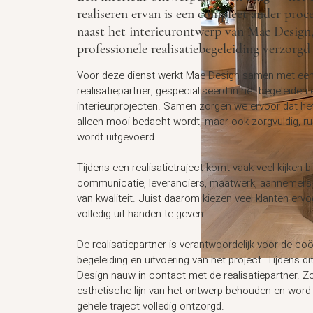
realiseren ervan is een compleet ander proc
naast het interieurontwerp van Mae Design
professionele realisatiebegeleiding verzorg
Voor deze dienst werkt Mae Design samen met een
realisatiepartner, gespecialiseerd in het begeleiden
interieurprojecten. Samen zorgen we ervoor dat he
alleen mooi bedacht wordt, maar ook zorgvuldig, ru
wordt uitgevoerd.
Tijdens een realisatietraject komt vaak veel kijken bi
communicatie, leveranciers, maatwerk, aannemers
van kwaliteit. Juist daarom kiezen veel klanten erv
volledig uit handen te geven.
De realisatiepartner is verantwoordelijk voor de coö
begeleiding en uitvoering van het project. Tijdens
di
Design nauw in contact met de realisatiepartner. Zo 
esthetische lijn van het ontwerp behouden en word 
gehele traject volledig ontzorgd.