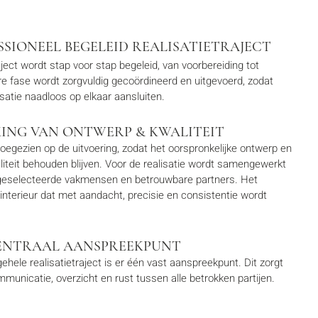
SSIONEEL BEGELEID REALISATIETRAJECT
aject wordt stap voor stap begeleid, van voorbereiding tot
re fase wordt zorgvuldig gecoördineerd en uitgevoerd, zodat
satie naadloos op elkaar aansluiten.
ING VAN ONTWERP & KWALITEIT
toegezien op de uitvoering, zodat het oorspronkelijke ontwerp en
iteit behouden blijven. Voor de realisatie wordt samengewerkt
geselecteerde vakmensen en betrouwbare partners. Het
 interieur dat met aandacht, precisie en consistentie wordt
ENTRAAL AANSPREEKPUNT
hele realisatietraject is er één vast aanspreekpunt. Dit zorgt
municatie, overzicht en rust tussen alle betrokken partijen.