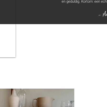
en geduldig. Kortom: een ech
- A