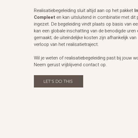
Realisatiebegeleiding sluit altijd aan op het pakket
I
Compleet
en kan uitsluitend in combinatie met dit
ingezet. De begeleiding vindt plaats op basis van ee
kan een globale inschatting van de benodigde uren
gemaakt; de uiteindelijke kosten zijn afhankelijk va
verloop van het realisatietraject.
Wil je weten of realisatiebegeleiding past bij jouw w
Neem gerust vrijblijvend contact op.
LET'S DO THIS