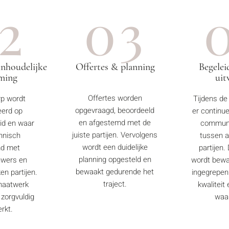
2
03
inhoudelijke
Offertes & planning
Begelei
ming
uit
Offertes worden
p wordt
Tijdens de 
opgevraagd, beoordeeld
eerd op
er continue
en afgestemd met de
id en waar
communi
juiste partijen. Vervolgens
hnisch
tussen a
wordt een duidelijke
md met
partijen.
planning opgesteld en
uwers en
wordt bewa
bewaakt gedurende het
en partijen.
ingegrepen
traject.
maatwerk
kwaliteit
 zorgvuldig
waa
rkt.