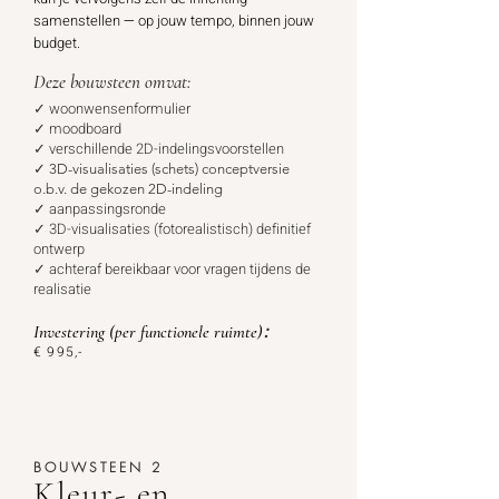
samenstellen
—
op jouw tempo, binnen jouw
budget.
Deze bouwsteen omvat:
✓ woonwensenformulier
✓ moodboard
✓ verschillende 2D-indelingsvoorstellen
✓
3D-visualisaties (schets)
conceptversie
o.b.v. de gekozen 2D-indeling
✓ aanpassingsronde
✓ 3D-visualisaties (fotorealistisch) definitief
ontwerp
✓ achteraf bereikbaar voor vragen tijdens de
realisatie
:
Investering
(per functionele ruimte)
€ 995
,-
BOUWSTEEN 2
Kleur- en