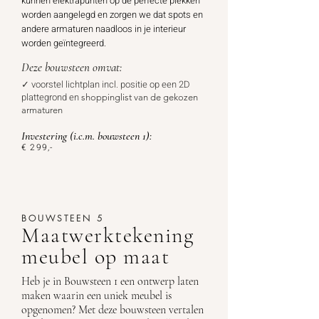
kunnen elektrapunten op de perfecte plekken
worden aangelegd en zorgen we dat spots en
andere armaturen naadloos in je interieur
worden geïntegreerd.
Deze bouwsteen omvat:
✓ voorstel
lichtplan
incl.
positie op een 2D
plattegrond en
shoppinglist van de gekozen
armaturen
Investering
(i.c.m. bouwsteen 1):
€ 299
,-
BOUWSTEEN 5
Maatwerktekening
meubel op maat
Heb je in Bouwsteen 1 een ontwerp laten
maken waarin een uniek meubel is
opgenomen? Met deze bouwsteen vertalen