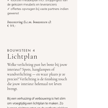
✓ voorstel meubelplan incl. shoppinglist van
de gekozen meubels en leveranciers
✓
offertes opvragen bij vaste partners indien
gewenst
Investering
(i.c.m. bouwsteen 1):
€ 99
,-
BOUWSTEEN 4
Lichtplan
Welke verlichting past het beste bij jouw
interieur? Spots, hanglampen of
wandverlichting — en waar plaats je ze
precies? Verlichting is de finishing touch
die jouw interieur helemaal tot leven
brengt.
Bij een verhuizing of verbouwing is het slim
om vroegtijdig een lichtplan te maken. Zo