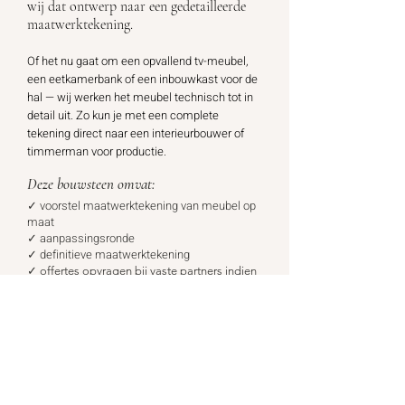
wij dat ontwerp naar een gedetailleerde
maatwerktekening.
Of het nu gaat om een opvallend tv-meubel,
een eetkamerbank of een inbouwkast voor de
hal — wij werken het meubel technisch tot in
detail uit. Zo kun je met een complete
tekening direct naar een interieurbouwer of
timmerman voor productie.
Deze bouwsteen omvat:
✓ voorstel maatwerktekening van meubel op
maat
✓ aanpassingsronde
✓ definitieve maatwerktekening
✓
offertes opvragen bij vaste partners indien
gewenst
Investering
(i.c.m. bouwsteen 1):
€ 99,-